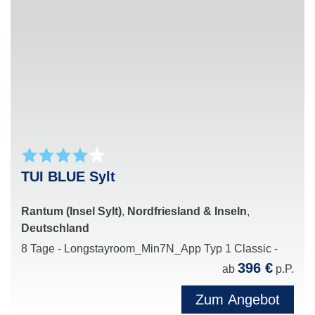
Kinderbetreuung und Angeboten für die ganze
Familie
Moderne Hotelkonzepte mit einem besonderen
Fokus auf Qualität, Komfort und regionale
Erlebnisse vor Ort
TUI BLUE Sylt
Rantum (Insel Sylt)
,
Nordfriesland & Inseln
,
Deutschland
8 Tage - Longstayroom_Min7N_App Typ 1 Classic -
396 €
ab
p.P.
Zum Angebot