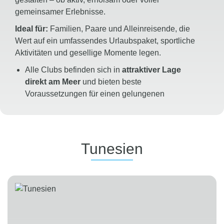
gemeinsamer Erlebnisse.
Ideal für:
Familien, Paare und Alleinreisende, die
Wert auf ein umfassendes Urlaubspaket, sportliche
Aktivitäten und gesellige Momente legen.
Alle Clubs befinden sich in
attraktiver Lage
direkt am Meer
und bieten beste
Voraussetzungen für einen gelungenen
Badeurlaub
Maximale Budgetsicherheit dank des einzigartigen
24/7 All Inclusive-Konzepts
mit zahlreichen
inkludierten Leistungen
Tunesien
Vielfältiges Sportangebot
mit professioneller
Betreuung, Fitnesskursen sowie Aktivitäten an
Land und auf dem Wasser
Abwechslungsreiches
Unterhaltungsprogramm
für Groß und Klein mit
Tagesaktivitäten, Familienangeboten und