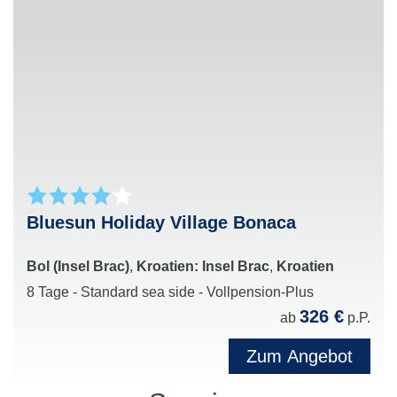
Babyspielkreis in ausgewählten Hotels und
saisonabhängigem Angebot für die jüngsten Gäste
Speziell auf Jugendliche zugeschnittene
Programme in den Sommerferien mit Sport, Action
und gemeinsamen Aktivitäten
Vielfältige Freizeit- und Unterhaltungsangebote
für die ganze Familie sowie Erholung für Eltern
und Kinder gleichermaßen
Perfekte Kombination aus Familienzeit,
Kinderanimation und entspanntem Urlaubsgenuss
Bluesun Holiday Village Bonaca
in beliebten Ferienzielen weltweit
Bol (Insel Brac)
,
Kroatien: Insel Brac
,
Kroatien
8 Tage - Standard sea side - Vollpension-Plus
326 €
ab
p.P.
Zum Angebot