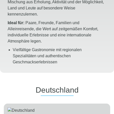
Mischung aus Erholung, Aktivität und der Möglichkeit,
Land und Leute auf besondere Weise
kennenzulernen.
Ideal für:
Paare, Freunde, Familien und
Alleinreisende, die Wert auf zeitgemäßen Komfort,
individuelle Erlebnisse und eine internationale
Atmosphäre legen.
Vielfältige Gastronomie mit regionalen
Spezialitäten und authentischen
Geschmackserlebnissen
Das
BLUEf!t® Programm
sorgt mit Fitness-,
Entspannungs- und Wellnessangeboten für
ganzheitliches Wohlbefinden
Adults Only Hotels
bieten Ruhe und Erholung für
Deutschland
Gäste, die einen entspannten Urlaub ohne Kinder
genießen möchten
Family Fun Hotels
begeistern mit
abwechslungsreichen Aktivitäten, professioneller