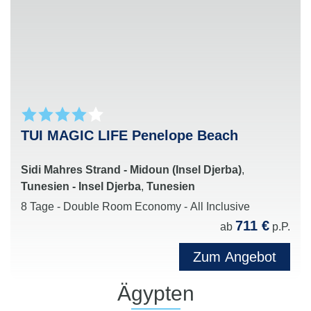
Themenveranstaltungen
Jeden Abend erwartet die Gäste beste
Unterhaltung mit Shows, Live-Musik, Events und
stimmungsvollen Partys
Perfekte Kombination aus Erholung, Aktivurlaub
und geselligem Clubleben für unvergessliche
Urlaubsmomente
TUI MAGIC LIFE Penelope Beach
Sidi Mahres Strand - Midoun (Insel Djerba)
,
Tunesien - Insel Djerba
,
Tunesien
8 Tage - Double Room Economy - All Inclusive
711 €
ab
p.P.
Zum Angebot
Ägypten