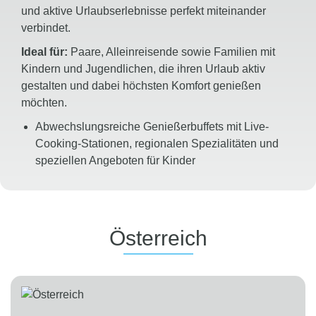
und aktive Urlaubserlebnisse perfekt miteinander
verbindet.
Ideal für:
Paare, Alleinreisende sowie Familien mit
Kindern und Jugendlichen, die ihren Urlaub aktiv
gestalten und dabei höchsten Komfort genießen
möchten.
Abwechslungsreiche Genießerbuffets mit Live-
Cooking-Stationen, regionalen Spezialitäten und
speziellen Angeboten für Kinder
Vollpension made by ROBINSON
oder
umfassende
All-inclusive-Verpflegung
mit
ausgewählten Markengetränken
Über
60 Sportarten
sowie professionelle
Österreich
GroupFitness-, Body-&-Mind- und
Wellnessprogramme für jedes Fitnesslevel
Qualifizierte Kinder- und Jugendbetreuung
mit
altersgerechten Aktivitäten und
abwechslungsreichen Programmen