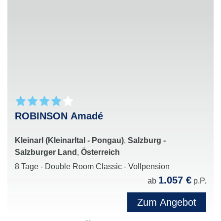
Erstklassiges Entertainment
mit Shows, Live-
Musik, Events und vielseitigen Freizeitangeboten
für die ganze Familie
Perfekte Kombination aus Aktivurlaub, Erholung
und exklusivem Clubfeeling in attraktiven
Urlaubsdestinationen weltweit
ROBINSON Amadé
Kleinarl (Kleinarltal - Pongau)
,
Salzburg -
Salzburger Land
,
Österreich
8 Tage - Double Room Classic - Vollpension
1.057 €
ab
p.P.
Zum Angebot