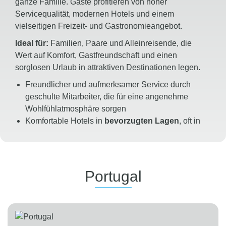
ganze Familie. Gäste profitieren von hoher
Servicequalität, modernen Hotels und einem
vielseitigen Freizeit- und Gastronomieangebot.
Ideal für:
Familien, Paare und Alleinreisende, die
Wert auf Komfort, Gastfreundschaft und einen
sorglosen Urlaub in attraktiven Destinationen legen.
Freundlicher und aufmerksamer Service durch
geschulte Mitarbeiter, die für eine angenehme
Wohlfühlatmosphäre sorgen
Komfortable Hotels in
bevorzugten Lagen
, oft in
direkter Strandnähe oder an beliebten
Urlaubszielen
Gepflegte Gartenanlagen und großzügige
Außenbereiche für Erholung und Entspannung
Portugal
Abwechslungsreiche, hochwertige Gastronomie
mit internationalen Spezialitäten und regionalen
Köstlichkeiten
Adults-only-Hotels
für Gäste, die besonderen