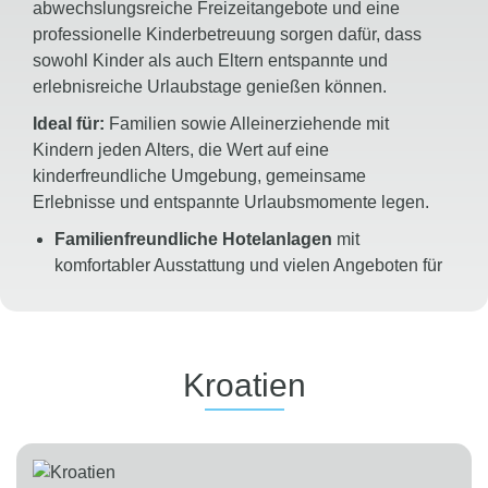
abwechslungsreiche Freizeitangebote und eine
professionelle Kinderbetreuung sorgen dafür, dass
sowohl Kinder als auch Eltern entspannte und
erlebnisreiche Urlaubstage genießen können.
Ideal für:
Familien sowie Alleinerziehende mit
Kindern jeden Alters, die Wert auf eine
kinderfreundliche Umgebung, gemeinsame
Erlebnisse und entspannte Urlaubsmomente legen.
Familienfreundliche Hotelanlagen
mit
komfortabler Ausstattung und vielen Angeboten für
Groß und Klein
Zahlreiche geräumige Familienzimmer mit
getrennten Schlafbereichen für zusätzlichen
Komfort und Privatsphäre
Kroatien
Deutschsprachige
TUI KIDS CLUB
Kinderbetreuung
für Kinder von 3 bis 12 Jahren
mit kreativen, sportlichen und altersgerechten
Aktivitäten