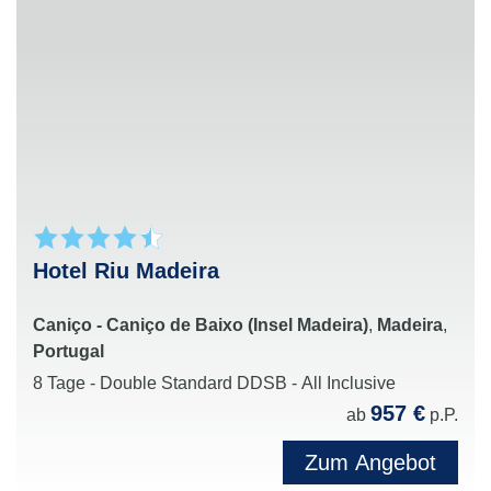
Wert auf Ruhe, Erholung und exklusives Ambiente
legen
Attraktive All-Inclusive-Angebote
mit
zahlreichen Inklusivleistungen für einen rundum
entspannten Urlaub
Perfekte Kombination aus Erholung, Genuss und
Urlaubskomfort in beliebten Reisezielen weltweit
Hotel Riu Madeira
Caniço - Caniço de Baixo (Insel Madeira)
,
Madeira
,
Portugal
8 Tage - Double Standard DDSB - All Inclusive
957 €
ab
p.P.
Zum Angebot