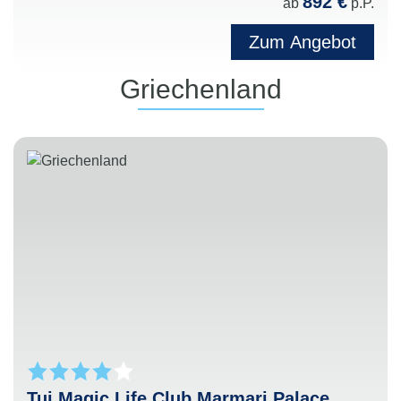
892 €
ab
p.P.
Zum Angebot
Griechenland
Tui Magic Life Club Marmari Palace