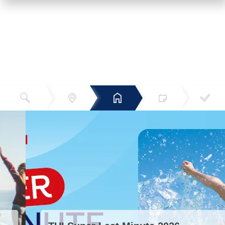
Reiseziel
Hotels
Termin
Buchen
Bestätigun
und Preise
g