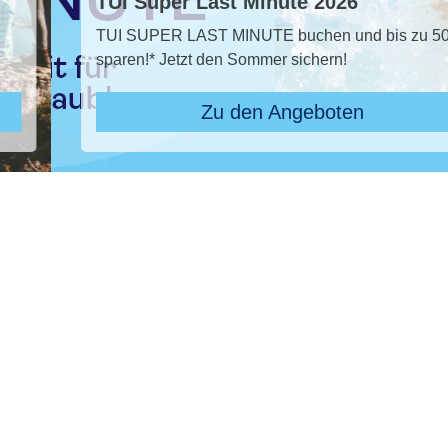
TUI Super Last Minute 2026
TUI SUPER LAST MINUTE buchen und bis zu 50 %
sparen!* Jetzt den Sommer sichern!
Zu den Angeboten
Pauschal & Lastminute
Nur Hotel
Reiseziel
Riu Karamboa, Riu Karamboa
Abflughafen
28 ausgewählt
früheste
späteste
-
Anreise
Abreise
Dauer
beliebig
Reisende