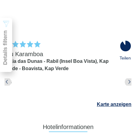
2 Erwachsene
Suchen
Details filtern
91
%
Riu Karamboa
Teilen
Praia das Dunas - Rabil (Insel Boa Vista),
Kap
Verde - Boavista,
Kap Verde
Pauschal & Lastminute
Nur Hotel
Abflughafen
Abflughafen
Karte anzeigen
Zielflughafen
beliebig
früheste
späteste
Hotelinformationen
-
Anreise
Abreise