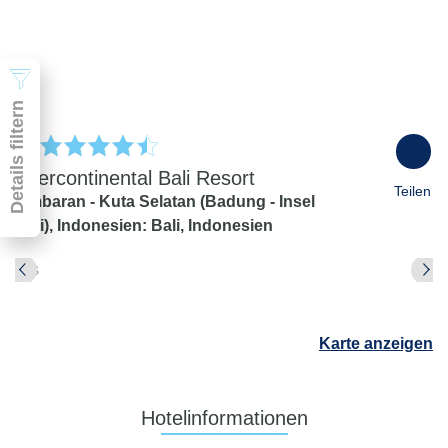
2 Erwachsene
Suchen
Details filtern
100
%
Intercontinental Bali Resort
Teilen
Jimbaran - Kuta Selatan (Badung - Insel
Bali),
Indonesien: Bali,
Indonesien
Pauschal & Lastminute
Nur Hotel
Abflughafen
Abflughafen
Karte anzeigen
Zielflughafen
beliebig
früheste
späteste
Hotelinformationen
-
Anreise
Abreise