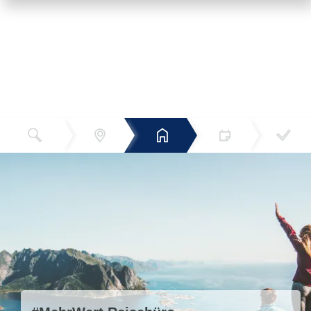
Reiseziel
Hotels
Termin
Buchen
Bestätigun
und Preise
g