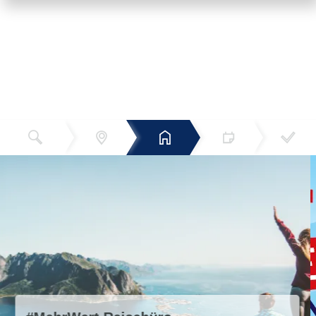
Reiseziel
Hotels
Termin
Buchen
Bestätigun
und Preise
g