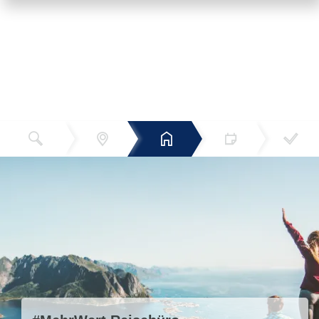
Reiseziel
Hotels
Termin
Buchen
Bestätigun
und Preise
g