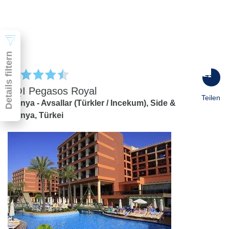
2 Erwachsene
Suchen
Details filtern
77
%
AQI Pegasos Royal
Teilen
Alanya - Avsallar (Türkler / Incekum),
Side &
Alanya,
Türkei
Pauschal & Lastminute
Nur Hotel
Abflughafen
Abflughafen
Zielflughafen
beliebig
früheste
späteste
-
Anreise
Abreise