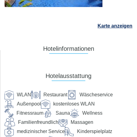
Dauer
beliebig
Reisende
2 Erwachsene
Karte anzeigen
Suchen
Hotelinformationen
Preis pro Person
Hotelausstattung
bis €
Verpflegung
WLAN
Restaurant
Wäscheservice
Außenpool
kostenloses WLAN
ohne Verpflegung
Frühstück
Fitnessraum
Sauna
Wellness
Halbpension
Halbpension Plus
Familienfreundlich
Massagen
Vollpension
Vollpension-Plus
medizinischer Service
Kinderspielplatz