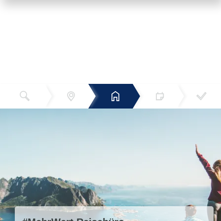
Reiseziel
Hotels
Termin
Buchen
Bestätigun
und Preise
g