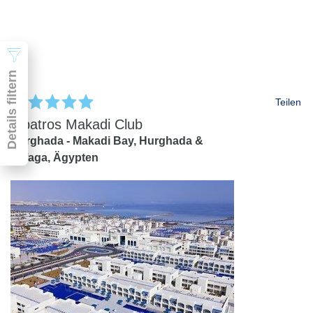
2 Erwachsene
Suchen
Details filtern
Teilen
Albatros Makadi Club
Hurghada - Makadi Bay,
Hurghada &
Safaga,
Ägypten
Pauschal & Lastminute
Nur Hotel
Abflughafen
Abflughafen
Zielflughafen
beliebig
früheste
späteste
-
Anreise
Abreise